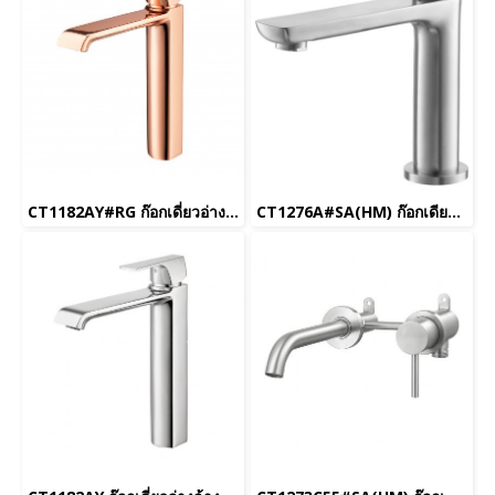
CT1182AY#RG ก๊อกเดี่ยวอ่างล้างหน้าแบบก้านโยก(ทรงสูง)พร้อมสะดือแบบกด(สีโรสโกลด์) รุ่น CUBIC_ยกเลิก
CT1276A#SA(HM) ก๊อกเดียวอ่างล้างหน้า แบบก้านโยก