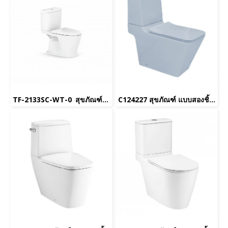
TF-2133SC-WT-0 สุขภัณฑ์ แบบสองชิ้น 3/4.5 ลิตร รุ่น Loven
C124227 สุขภัณฑ์ แบบสองชิ้น 6 ลิตร รุ่น SIMPLY MODISH TOUCHLESS