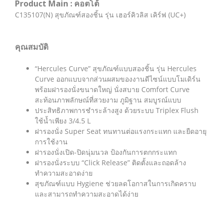
Product Main : คอตโต้
C135107(N) สุขภัณฑ์สองชิ้น รุ่น เฮอร์คิวลิส เคิร์ฟ (UC+)
คุณสมบัติ
“Hercules Curve” สุขภัณฑ์แบบสองชิ้น รุ่น Hercules
Curve ออกแบบจากส่วนผสมของงานดีไซน์แบบโมเดิร์น
พร้อมฝารองนั่งขนาดใหญ่ นั่งสบาย Comfort Curve
สะท้อนภาพลักษณ์ที่สวยงาม ภูมิฐาน สมบูรณ์แบบ
ประสิทธิภาพการชำระล้างสูง ด้วยระบบ Triplex Flush
ใช้น้ำเพียง 3/4.5 L
ฝารองนั่ง Super Seat ทนทานต่อแรงกระแทก และยืดอายุ
การใช้งาน
ฝารองนั่งเปิด-ปิดนุ่มนวล ป้องกันการตกกระแทก
ฝารองนั่งระบบ “Click Release” ติดตั้งและถอดล้าง
ทำความสะอาดง่าย
สุขภัณฑ์แบบ Hygiene ช่วยลดโอกาสในการเกิดคราบ
และสามารถทำความสะอาดได้ง่าย