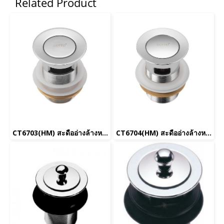
Related Product
CT6703(HM) สะดืออ่างล้างหน้าแบบพลิก (มีรูน้ำล้น)
CT6704(HM) สะดืออ่างล้างหน้าสเตนเลสแบบกด (มีรูน้ำล้น)