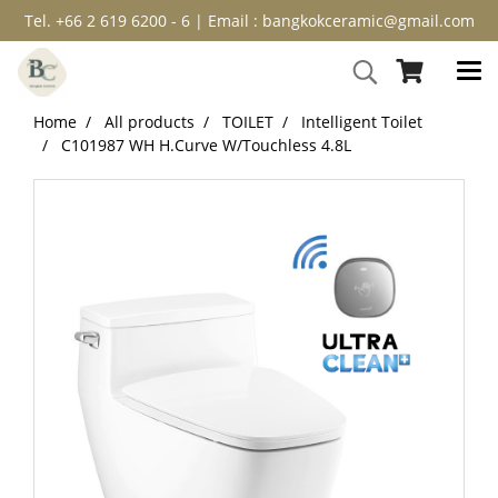
Tel. +66 2 619 6200 - 6 | Email : bangkokceramic@gmail.com
Home
All products
TOILET
Intelligent Toilet
C101987 WH H.Curve W/Touchless 4.8L