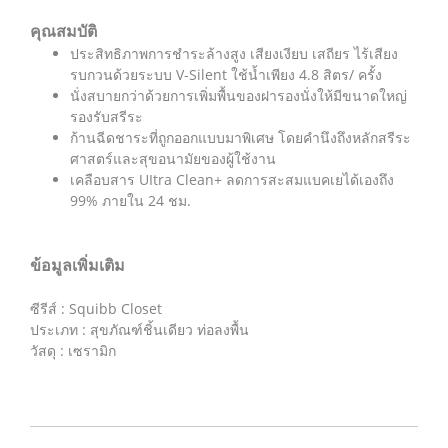
คุณสมบัติ
ประสิทธิภาพการชำระล้างสูง เสียงเงียบ เสถียร ไร้เสียง
รบกวนด้วยระบบ V-Silent ใช้น้ำเพียง 4.8 สิตร/ ครั้ง
นั่งสบายกว่าด้วยการเพิ่มพื้นของฝารองนั่งให้มีขนาดใหญ่
รองรับสรีระ
ก้านฉีดชาระที่ถูกออกแบบมาพิเศษ โดยคำนึงถึงหลักสรีระ
ศาสตร์และสุขอนามัยของผู้ใช้งาน
เคลือบสาร UItra Clean+ ลดการสะสมแบคเยได้เองถึง
99% ภายใน 24 ชม.
ข้อมูลเพิ่มเติม
ซีรีส์ : Squibb Closet
ประเภท : สุขภัณฑ์ชิ้นเดียว ท่อลงพื้น
วัสดุ : เซรามิก