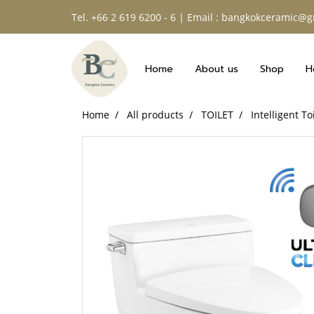
Tel. +66 2 619 6200 - 6 | Email : bangkokceramic@
Home
About us
Shop
H
Home
All products
TOILET
Intelligent To