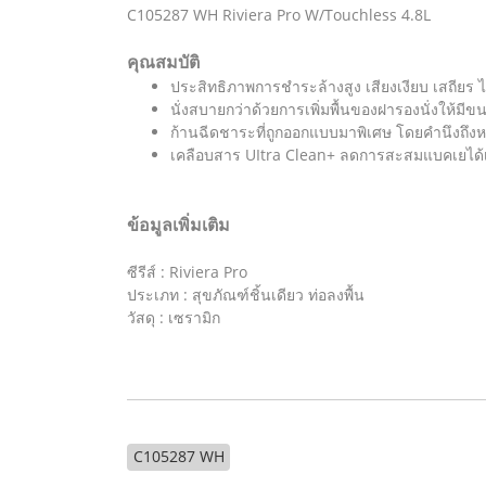
C105287 WH Riviera Pro W/Touchless 4.8L
คุณสมบัติ
ประสิทธิภาพการชำระล้างสูง เสียงเงียบ เสถียร ไร
นั่งสบายกว่าด้วยการเพิ่มพื้นของฝารองนั่งให้มี
ก้านฉีดชาระที่ถูกออกแบบมาพิเศษ โดยคำนึงถึงห
เคลือบสาร UItra Clean+ ลดการสะสมแบคเยได้
ข้อมูลเพิ่มเติม
ซีรีส์ : Riviera Pro
ประเภท : สุขภัณฑ์ชิ้นเดียว ท่อลงพื้น
วัสดุ : เซรามิก
C105287 WH