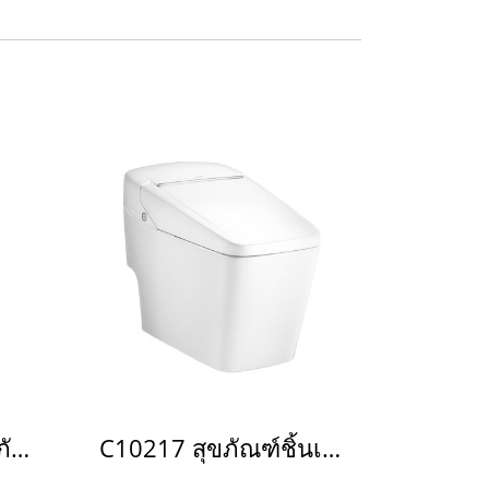
C10122 WH/SR สุขภัณฑ์อัตโนมัติ รุ่น Squibb Closet
C10217 สุขภัณฑ์ชิ้นเดียวพร้อมระบบชำระล้างแบบอัตโนมัติ (ท่อลงพื้น) รุ่น วิซิโอ