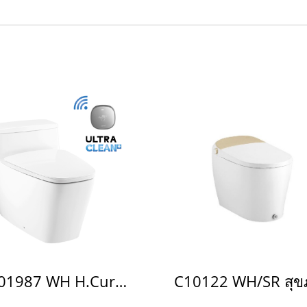
C101987 WH H.Curve W/Touchless 4.8L